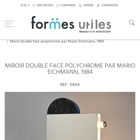
EUR
MES ENVIES
COMPARER
PANIER
CONNEXION
Home
Eléments décoratifs
Miroir double face polychrome par Mario Eichmann, 1984
MIROIR DOUBLE FACE POLYCHROME PAR MARIO
EICHMANN, 1984
REF :
5804