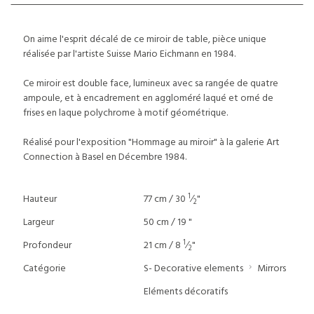
On aime l'esprit décalé de ce miroir de table, pièce unique
réalisée par l'artiste Suisse Mario Eichmann en 1984.
Ce miroir est double face, lumineux avec sa rangée de quatre
ampoule, et à encadrement en aggloméré laqué et orné de
frises en laque polychrome à motif géométrique.
Réalisé pour l'exposition "Hommage au miroir" à la galerie Art
Connection à Basel en Décembre 1984.
1
Hauteur
77 cm / 30
⁄
"
2
Largeur
50 cm / 19 "
1
Profondeur
21 cm / 8
⁄
"
2
Catégorie
S- Decorative elements
Mirrors
Eléments décoratifs