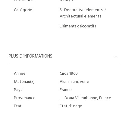
Profondeur
6 cm / 2 "
Catégorie
S- Decorative elements
Architectural elements
Eléments décoratifs
PLUS D’INFORMATIONS
Année
Circa 1960
Matériau(x)
Aluminium, verre
Pays
France
Provenance
La Doua Villeurbanne, France
État
Etat d'usage