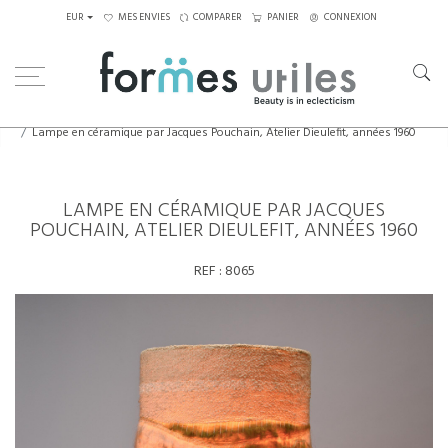
EUR
MES ENVIES
COMPARER
PANIER
CONNEXION
Home
Luminaires
Lampes de table
Lampe en céramique par Jacques Pouchain, Atelier Dieulefit, années 1960
LAMPE EN CÉRAMIQUE PAR JACQUES
POUCHAIN, ATELIER DIEULEFIT, ANNÉES 1960
REF :
8065