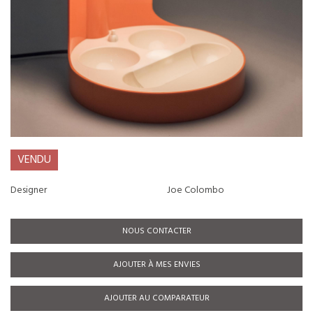
VENDU
Designer
Joe Colombo
NOUS CONTACTER
AJOUTER À MES ENVIES
AJOUTER AU COMPARATEUR