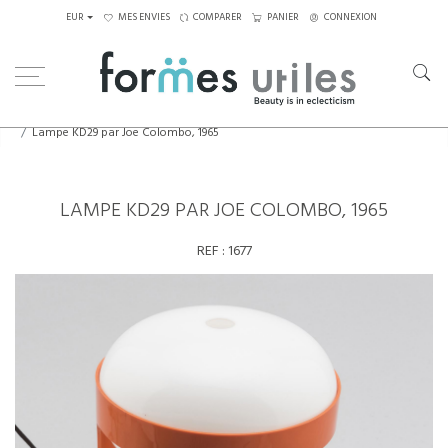
EUR
MES ENVIES
COMPARER
PANIER
CONNEXION
Home
Luminaires
Lampes de table
Lampe KD29 par Joe Colombo, 1965
LAMPE KD29 PAR JOE COLOMBO, 1965
REF :
1677