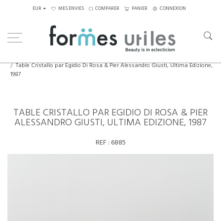
EUR
MES ENVIES
COMPARER
PANIER
CONNEXION
Home
Tables
Tables à manger
Table Cristallo par Egidio Di Rosa & Pier Alessandro Giusti, Ultima Edizione,
1987
TABLE CRISTALLO PAR EGIDIO DI ROSA & PIER
ALESSANDRO GIUSTI, ULTIMA EDIZIONE, 1987
REF :
6885