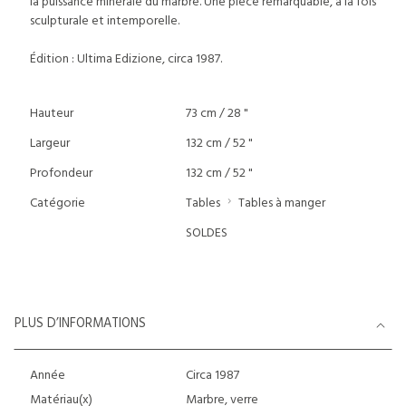
la puissance minérale du marbre. Une pièce remarquable, à la fois
sculpturale et intemporelle.
Édition : Ultima Edizione, circa 1987.
Hauteur
73 cm / 28 "
Largeur
132 cm / 52 "
Profondeur
132 cm / 52 "
Catégorie
Tables
Tables à manger
SOLDES
PLUS D’INFORMATIONS
Année
Circa 1987
Matériau(x)
Marbre, verre